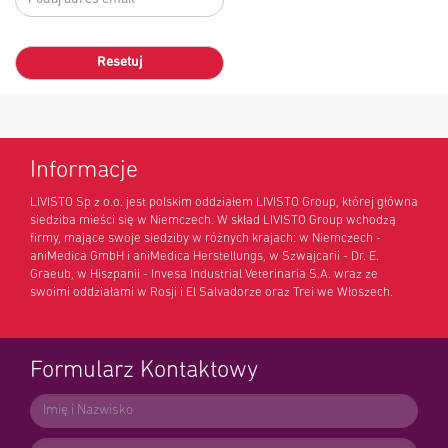
Resetuj
Informacje
LIVISTO Sp z o.o. jest polskim oddziałem LIVISTO Group, której główna
siedziba mieści się w Niemczech. W skład LIVISTO Group wchodzą
firmy, mające swoje siedziby w różnych krajach: w Niemczech -
aniMedica GmbH i aniMedica Herstellungs, w Szwajcarii - Dr. E.
Graeub, w Hiszpanii - Invesa Industrial Veterinaria S.A. wraz ze
swoimi oddziałami w Rosji i El Salvadorze oraz Trei we Włoszech.
Formularz Kontaktowy