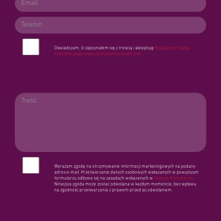
Oświadczam, iż zapoznałem się z treścią i akceptuję
Regulamin Sklepu
Internetowego
www.strefaklienta.livisto.com
Wyrażam zgodę na otrzymywanie informacji marketingowych na podany
adres e-mail. Przetwarzanie danych osobowych wskazanych w powyższym
formularzu odbywa się na zasadach wskazanych w
Polityce Prywatności
.
Niniejsza zgoda może zostać odwołana w każdym momencie, bez wpływu
na zgodność przetwarzania z prawem przed jej odwołaniem.