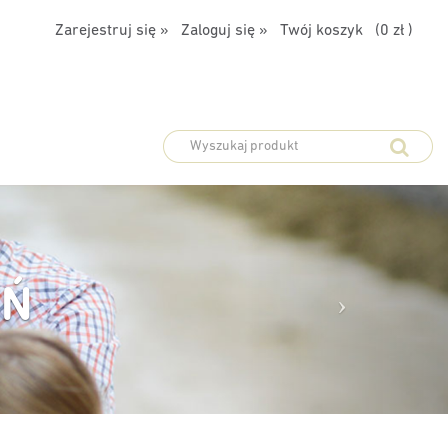
Zarejestruj się »
Zaloguj się »
Twój koszyk (
0 zł
)
ATFORMA ZAMÓWIE
Livisto - Twoja platforma