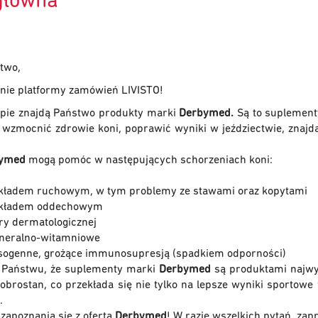
główna
two,
nie platformy zamówień LIVISTO!
pie znajdą Państwo produkty marki
Derbymed.
Są to suplement
 wzmocnić zdrowie koni, poprawić wyniki w jeździectwie, znajd
ymed
mogą pomóc w następujących schorzeniach koni:
układem ruchowym, w tym problemy ze stawami oraz kopytami
układem oddechowym
ry dermatologicznej
ineralno-witamniowe
esogenne, grożące immunosupresją (spadkiem odporności)
Państwu, że suplementy marki
Derbymed
są produktami najwyż
dobrostan, co przekłada się nie tylko na lepsze wyniki sportowe 
.
apoznania się z ofertą
Derbymed
! W razie wszelkich pytań, za