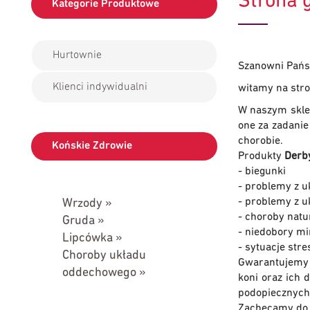
Strona 
Kategorie Produktowe
Hurtownie
Szanowni Pańs
Klienci indywidualni
witamy na stro
W naszym skle
one za zadanie
chorobie.
Końskie Zdrowie
Produkty
Derb
- biegunki
- problemy z 
- problemy z 
Wrzody »
- choroby natu
Gruda »
- niedobory m
Lipcówka »
- sytuacje str
Choroby układu
Gwarantujemy 
oddechowego »
koni oraz ich 
podopiecznych
Zachęcamy do z